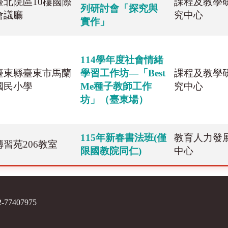
臺北院區10樓國際
課程及教學
列研討會「探究與
會議廳
究中心
實作」
114學年度社會情緒
臺東縣臺東市馬蘭
學習工作坊—「Best
課程及教學
國民小學
Me種子教師工作
究中心
坊」（臺東場）
115年新春書法班(僅
教育人力發
傳習苑206教室
限國教院同仁)
中心
7407975