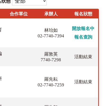
名狀態
合作單位
承辦人
報名狀態
開放報名中
育
林珆如
02-7740-7394
報名查詢
編
羅敦英
活動結束
7740-7298
研
羅先耘
活動結束
02-7740-7259