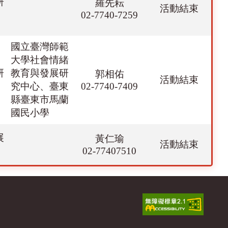
研
羅先耘
活動結束
02-7740-7259
國立臺灣師範
大學社會情緒
研
教育與發展研
郭相佑
活動結束
究中心、臺東
02-7740-7409
縣臺東市馬蘭
國民小學
展
黃仁瑜
活動結束
02-77407510