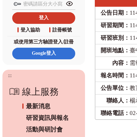
公告日期：
11
研習期間：
11
登入協助
註冊帳號
研習班別：
1
或使用第三方驗證登入/註冊
開班地點：
臺
內容：
需
報名時間：
11
:::
公告單位：
教
線上服務
聯絡人：
楊
最新消息
聯絡電話：
02
研習資訊與報名
活動與研討會