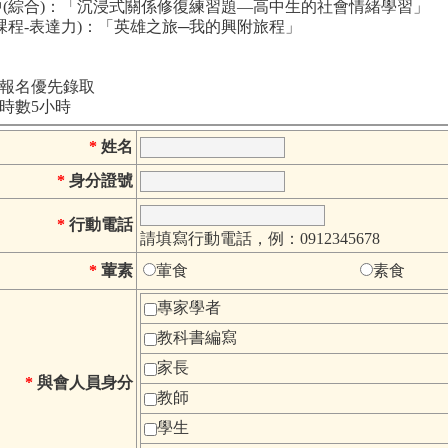
高中(綜合)：「沉浸式關係修復練習題—高中生的社會情緒學習」
必課程-表達力)：「英雄之旅─我的興附旅程」
師報名優先錄取
時數5小時
*
姓名
*
身分證號
*
行動電話
請填寫行動電話，例：0912345678
*
葷素
葷食
素食
專家學者
教科書編寫
家長
*
與會人員身分
教師
學生