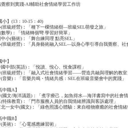
：從情緒覺察到實踐-AI輔助社會情緒學習工作坊
(13：10-15：40)
小(班級經營)：「種下一棵情緒樹—班級SEL萌發之旅」
(數學)：「情緒轉個彎 學習好簡單」
中小(藝術)：「舞台練同理 點亮SEL」
國小(班級經營)：「具身藝術融入SEL—以身心學引導自我覺察、
國中】
中國中部(英語)：「悅讀、悅心、悅食課程」
國中(班級經營)：「融入式社會情緒學習——營造共融與理解的教室
中(音樂)：「音樂共鳴・情緒共感：SEL在班級音樂會中的實踐」
高中職A】
高中(國文/海洋議題)：「煮字療己，如魚得水—海洋書寫中的社會
高工(特殊教育)：「門市服務人員的自我情緒辨識與客訴處理」
北市北一女中(國文)：「綠色照護心體驗：來自植物療癒的社會情
高中職B】
中(美術)：「心電感應練習術」